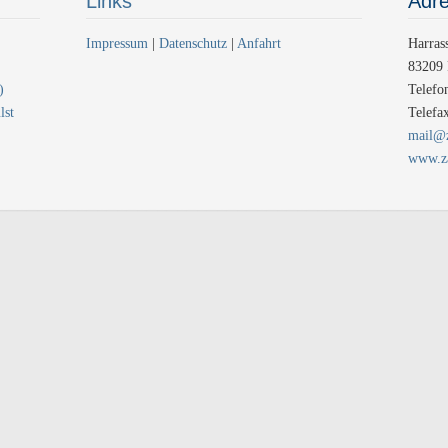
Links
Adr
Impressum
|
Datenschutz
|
Anfahrt
Harras
83209 
)
Telefo
lst
Telefa
mail@z
www.za