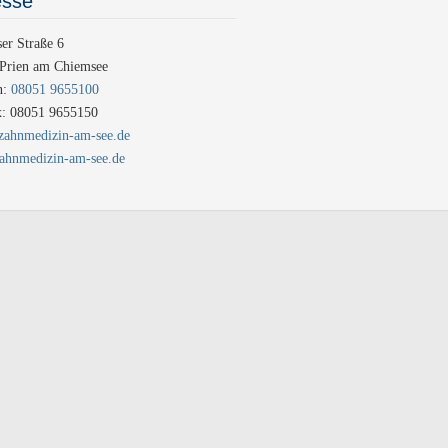
esse
ser Straße 6
Prien am Chiemsee
n:
08051 9655100
x: 08051 9655150
ahnmedizin-am-see.de
hnmedizin-am-see.de