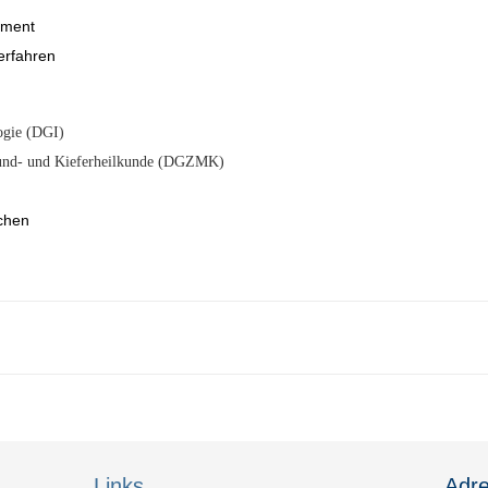
ement
erfahren
ogie (DGI)
Mund- und Kieferheilkunde (DGZMK)
chen
Links
Adr