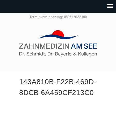
Terminvereinbarung: 08051 9655100
143A810B-F22B-469D-
8DCB-6A459CF213C0