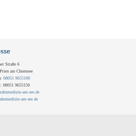
esse
ser Straße 6
Prien am Chiemsee
n:
08051 9655100
x: 08051 9655150
ahnmedizin-am-see.de
hnmedizin-am-see.de