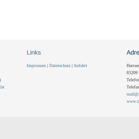
Links
Adr
Impressum
|
Datenschutz
|
Anfahrt
Harras
83209 
)
Telefo
lst
Telefa
mail@z
www.za